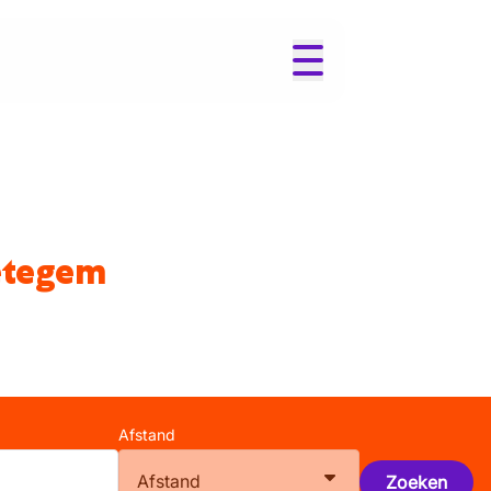
wetegem
Afstand
Afstand
Zoeken