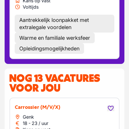
Kans op vast
Voltijds
Aantrekkelijk loonpakket met
extralegale voordelen
Warme en familiale werksfeer
Opleidingsmogelijkheden
NOG 13 VACATURES
VOOR JOU
Carrossier
(M/V/X)
Genk
18
-
23
/
uur