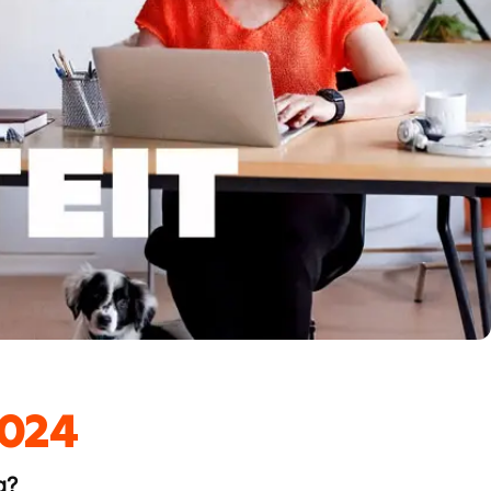
024
g?