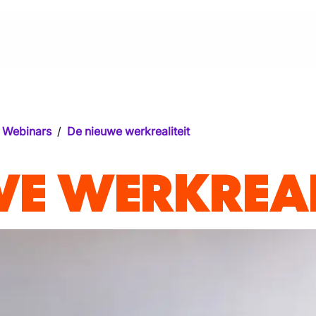
Webinars
/
De nieuwe werkrealiteit
WE WERKREAL