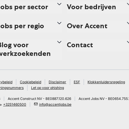
Jobs per sector
Voor bedrijven
Jobs per regio
Over Accent
Blog voor
Contact
werkzoekenden
cybeleid
Cookiebeleid
Disclaimer
ESF
Klokkenluidersregeling
ningsnummers
Let op voor phishing
6
Accent Construct NV - BE0887.120.626
Accent Jobs NV - BE0654.755.
+3251460500
info@accentjobs.be