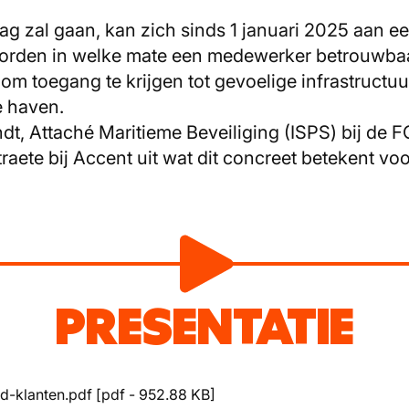
ag zal gaan, kan zich sinds 1 januari 2025 aan e
orden in welke mate een medewerker betrouwbaar 
 om toegang te krijgen tot gevoelige infrastructu
de haven.
ndt, Attaché Maritieme Beveiliging (ISPS) bij de F
aete bij Accent uit wat dit concreet betekent vo
PRESENTATIE
d-klanten.pdf
[
pdf
-
952.88 KB
]