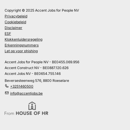
Copyright © 2025 Accent Jobs for People NV
Privacybeleid
Cookiebeleid
Disclaimer
ESF
Klokkenluidersregeling
Erkenningsnummers
Let op voor phishing
Accent Jobs for People NV - BE0455.069.956
Accent Construct NV - BE0887.120.626
Accent Jobs NV - BE0654.755.146
Beversesteenweg 576, 8800 Roeselare
+3251460500
info@accentjobs.be