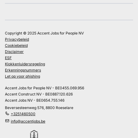
Copyright © 2025 Accent Jobs for People NV
Privacybeleid
Cookiebeleid
Disclaimer
ESF
Klokkenluidersregeling
Erkenningsnummers
Let op voor phishing
Accent Jobs for People NV - BE0455.069.956
Accent Construct NV - BE0887.120.626
Accent Jobs NV - BE0654.755.146
Beversesteenweg 576, 8800 Roeselare
+3251460500
info@accentjobs.be