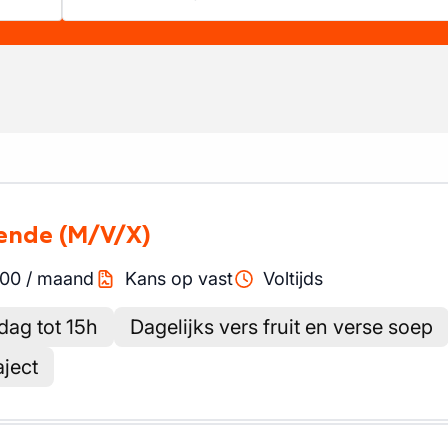
iende
(M/V/X)
00
/
maand
Kans op vast
Voltijds
dag tot 15h
Dagelijks vers fruit en verse soep
aject