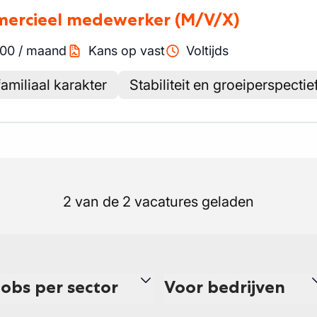
mmercieel medewerker
(M/V/X)
00
/
maand
Kans op vast
Voltijds
familiaal karakter
Stabiliteit en groeiperspectie
2 van de 2 vacatures geladen
Jobs per sector
Voor bedrijven