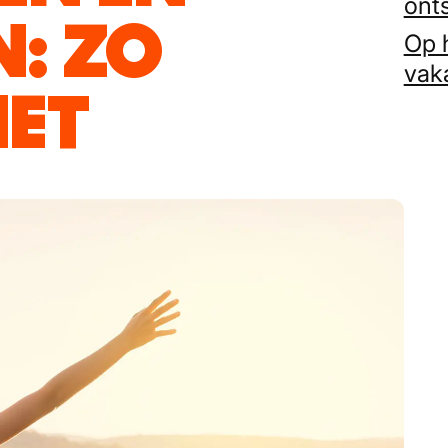
ont
: ZO
Op h
vak
ET