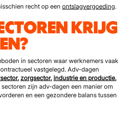
misschien recht op een
ontslagvergoeding
.
ECTOREN KRIJG
GEN?
boden in sectoren waar werknemers vaak
ontractueel vastgelegd. Adv-dagen
sector
,
zorgsector
,
industrie en productie
,
ze sectoren zijn adv-dagen een manier om
e bevorderen en een gezondere balans tussen