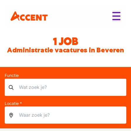
1 JOB
Administratie vacatures in Beveren
Functie
Locatie *