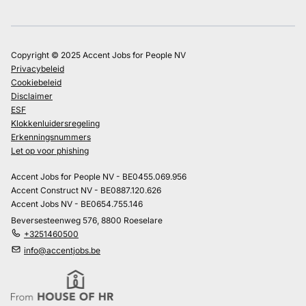
Copyright © 2025 Accent Jobs for People NV
Privacybeleid
Cookiebeleid
Disclaimer
ESF
Klokkenluidersregeling
Erkenningsnummers
Let op voor phishing
Accent Jobs for People NV - BE0455.069.956
Accent Construct NV - BE0887.120.626
Accent Jobs NV - BE0654.755.146
Beversesteenweg 576, 8800 Roeselare
+3251460500
info@accentjobs.be